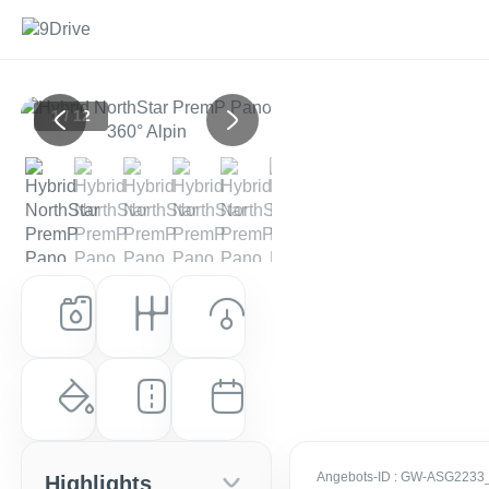
1 / 12
Previous
Next
Kraftstoff
Getriebe
Leistung (PS)
Benzin
Automatik
131 PS (96 kW)
Farbe
Laufleistung
Erstzulassung
Alpine White / Dach: Schwarz
10 km
EZ: Dez. 2025
Angebots-ID
: GW-ASG2233
Highlights