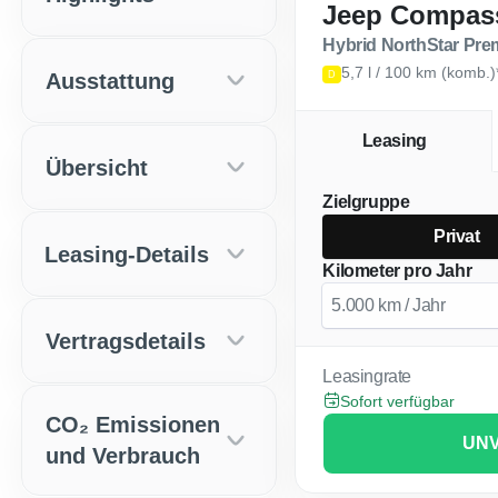
Jeep Compas
Hybrid NorthStar Pre
5,7 l / 100 km (komb.
Ausstattung
D
Leasing
Übersicht
Zielgruppe
Privat
Leasing-Details
Kilometer pro Jahr
Vertragsdetails
Leasingrate
Sofort verfügbar
CO₂ Emissionen
UNV
und Verbrauch