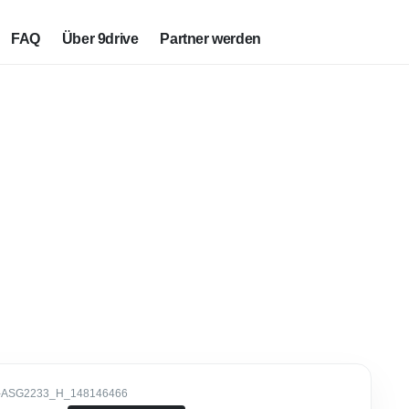
FAQ
Über 9drive
Partner werden
-ASG2233_H_148146466