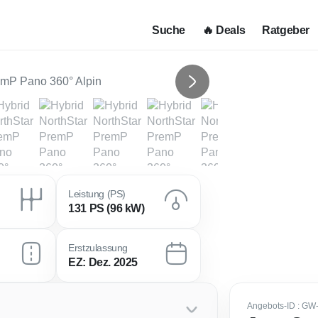
Suche
🔥 Deals
Ratgeber
Next
Leistung (PS)
131 PS (96 kW)
Erstzulassung
EZ: Dez. 2025
Angebots-ID
: GW