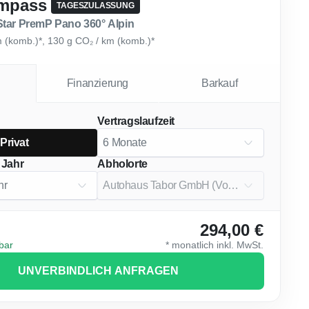
mpass
TAGESZULASSUNG
Star PremP Pano 360° Alpin
km (komb.)*, 130 g CO₂ / km (komb.)*
Finanzierung
Barkauf
Vertragslaufzeit
Privat
 Jahr
Abholorte
294,00 €
gbar
*
monatlich
inkl. MwSt.
UNVERBINDLICH ANFRAGEN