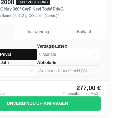
 2008
TAGESZULASSUNG
C Nav 360° CarP Keyl TotW PrivG
km (komb.)*, 112 g CO₂ / km (komb.)*
Finanzierung
Barkauf
Vertragslaufzeit
Privat
 Jahr
Abholorte
277,00 €
gbar
*
monatlich
inkl. MwSt.
UNVERBINDLICH ANFRAGEN