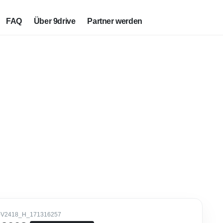
FAQ
Über 9drive
Partner werden
-V2418_H_171316257