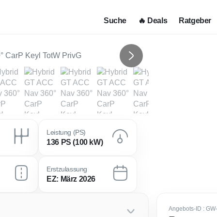
Suche
🔥 Deals
Ratgeber
Next
Leistung (PS)
136 PS (100 kW)
Erstzulassung
EZ: März 2026
Angebots-ID
: GW