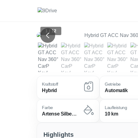
1 / 12
Previous
Kraftstoff
Getriebe
Hybrid
Automatik
Farbe
Laufleistung
Artense Silber Metallic / Dach I
10 km
Highlights