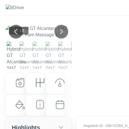
1 / 12
Previous
Next
Kraftstoff
Getriebe
Leistung (PS)
Hybrid
Automatik
136 PS (100 kW)
Farbe
Laufleistung
Erstzulassung
Elixir Rot / Dach In Perla Nera
10 km
EZ: Mai 2026
Angebots-ID
: GW-V2384_H
Highlights