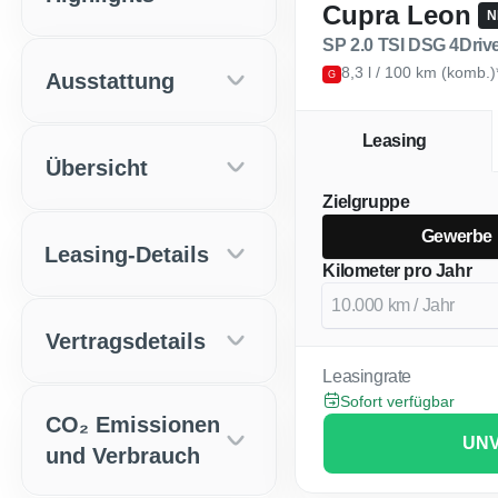
Cupra Leon
N
SP 2.0 TSI DSG 4Driv
8,3 l / 100 km (komb.
Ausstattung
G
Leasing
Übersicht
Zielgruppe
Gewerbe
Leasing-Details
Kilometer pro Jahr
Vertragsdetails
Leasingrate
Sofort verfügbar
CO₂ Emissionen
UNV
und Verbrauch