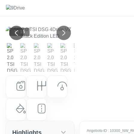
1 / 15
Previous
Next
Kraftstoff
Getriebe
Leistung (PS)
Benzin
Automatik
333 PS (245 kW)
Farbe
Laufleistung
Fjord Blau
10 km
Angebots-ID
: 10300_NW_R
Highlights