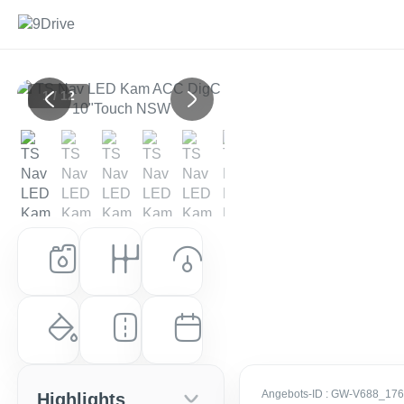
1 / 12
Previous
Next
Kraftstoff
Getriebe
Leistung (PS)
Hybrid
Automatik
98 PS (72 kW)
Farbe
Laufleistung
Erstzulassung
Marlingrau Metallic
10 km
EZ: Juli 2026
Angebots-ID
: GW-V688_17
Highlights