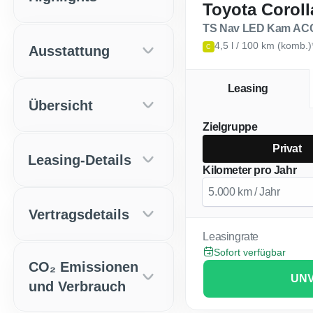
Toyota Coroll
4,5 l / 100 km (komb.
Ausstattung
C
Leasing
Übersicht
Zielgruppe
Privat
Leasing-Details
Kilometer pro Jahr
Vertragsdetails
Leasingrate
Sofort verfügbar
CO₂ Emissionen
UNV
und Verbrauch