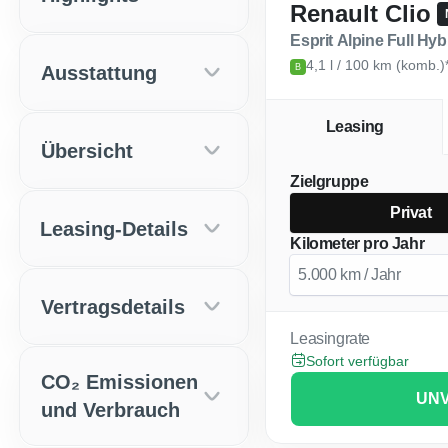
Renault Clio
Esprit Alpine Full Hy
4,1 l / 100 km (komb.)
Ausstattung
B
Leasing
Übersicht
Zielgruppe
Privat
Leasing-Details
Kilometer pro Jahr
Vertragsdetails
Leasingrate
Sofort verfügbar
CO₂ Emissionen
UNV
und Verbrauch