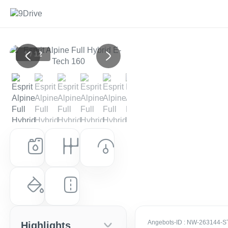
1 / 12
Previous
Next
Kraftstoff
Getriebe
Leistung (PS)
Hybrid
Automatik
158 PS (116 kW)
Farbe
Laufleistung
Absolut-Rot
0 km
Angebots-ID
: NW-263144-S
Highlights