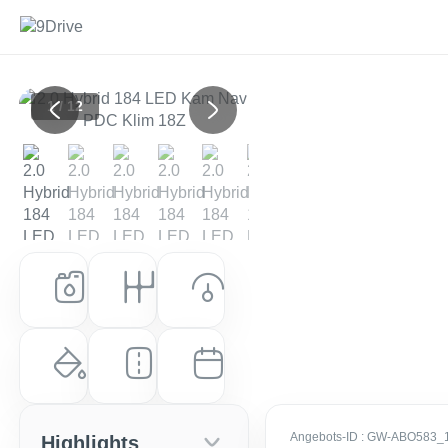
1 / 12
Previous
Next
Kraftstoff
Getriebe
Leistung (PS)
Hybrid
Automatik
152 PS (112 kW)
Farbe
Laufleistung
Erstzulassung
Schwarz Metallic
32.200 km
EZ: Aug. 2022
Angebots-ID
: GW-ABO583_
Highlights