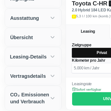
Toyota C-HR
2.0 Hybrid 18
5,3 l / 100 km (komb.)
Ausstattung
D
Leasing
Übersicht
Zielgruppe
Privat
Leasing-Details
Kilometer pro Jahr
Vertragsdetails
Leasingrate
Sofort verfügbar
CO₂ Emissionen
UNV
und Verbrauch