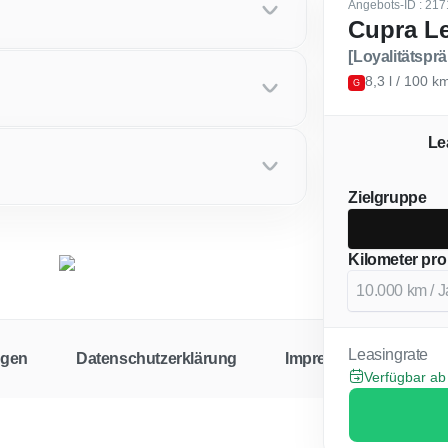
Angebots-ID
: 217
Cupra L
[Loyalitätspr
8,3 l / 100 
G
Le
Zielgruppe
Kilometer pro
Leasingrate
ngen
Datenschutzerklärung
Impressum
Cook
Verfügbar ab