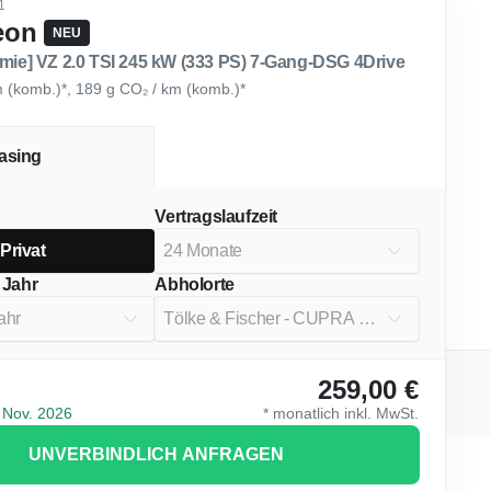
1
eon
NEU
ämie] VZ 2.0 TSI 245 kW (333 PS) 7-Gang-DSG 4Drive
km (komb.)*, 189 g CO₂ / km (komb.)*
asing
Vertragslaufzeit
Privat
 Jahr
Abholorte
259,00 €
ie-Einstellungen
Kontakt
 Nov. 2026
*
monatlich
inkl. MwSt.
UNVERBINDLICH ANFRAGEN