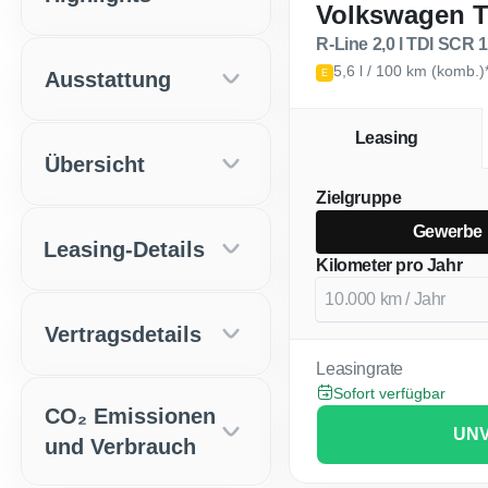
Volkswagen 
R-Line 2,0 l TDI SCR
5,6 l / 100 km (komb.)
Ausstattung
E
Leasing
Übersicht
Zielgruppe
Gewerbe
Leasing-Details
Kilometer pro Jahr
Vertragsdetails
Leasingrate
Sofort verfügbar
CO₂ Emissionen
UNV
und Verbrauch