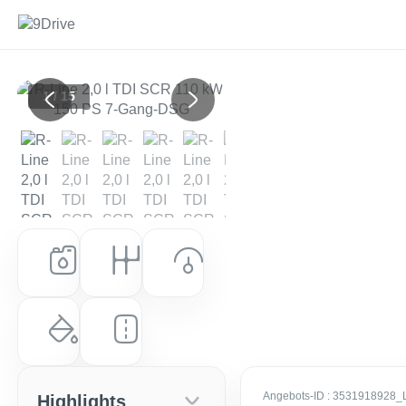
1 / 15
Previous
Next
Kraftstoff
Getriebe
Leistung (PS)
Diesel
Automatik
150 PS (110 kW)
Farbe
Laufleistung
Oyster Silver Metallic
0 km
Angebots-ID
: 3531918928_
Highlights