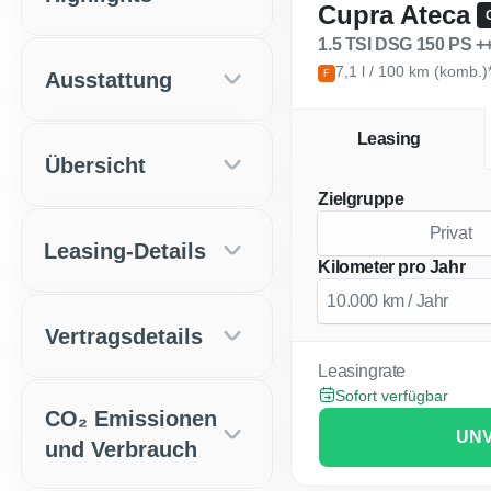
Cupra Ateca
1.5
7,1 l / 100 km (komb.)
Ausstattung
F
Leasing
Übersicht
Zielgruppe
Privat
Leasing-Details
Kilometer pro Jahr
Vertragsdetails
Leasingrate
Sofort verfügbar
CO₂ Emissionen
UNV
und Verbrauch