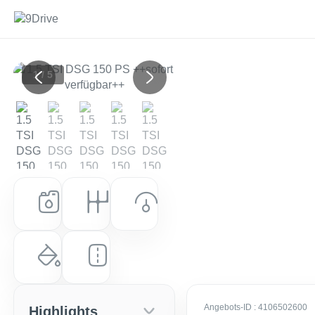
1 / 5
Previous
Next
Kraftstoff
Getriebe
Leistung (PS)
Benzin
Automatik
150 PS (110 kW)
Farbe
Laufleistung
"Magic" Schwarz
0 km
Angebots-ID
: 4106502600
Highlights