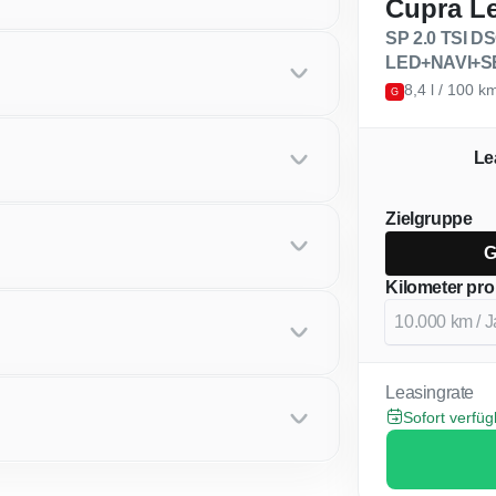
Cupra L
SP 2.0 TSI DS
LED+NAVI+
8,4 l / 100 
G
Le
Zielgruppe
G
Kilometer pro
Leasingrate
Sofort verfü