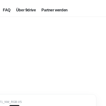
FAQ
Über 9drive
Partner werden
371_NW_RGB-VS