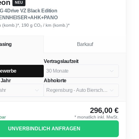
eon
NEU
G 4Drive VZ Black Edition
SENNHEISER+AHK+PANO
km (komb.)*, 190 g CO₂ / km (komb.)*
asing
Barkauf
Vertragslaufzeit
ewerbe
 Jahr
Abholorte
296,00 €
gbar
*
monatlich
inkl. MwSt.
UNVERBINDLICH ANFRAGEN