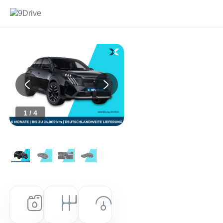
Previous
Next
1 / 4
Kraftstoff
Getriebe
Leistung (PS)
Benzin
Automatik
146 PS (107 kW)