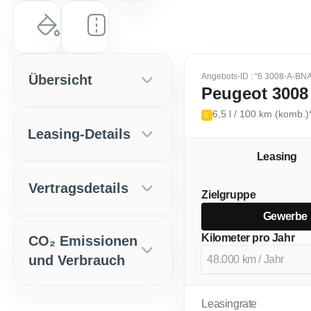
Farbe
Laufleistung
Schwarz
0 km
Angebots-ID
: "6 3008-A-B
Übersicht
Peugeot 3008
6,5 l / 100 km (komb.)
E
Leasing-Details
Leasing
Vertragsdetails
Zielgruppe
Gewerbe
Kilometer pro Jahr
CO₂ Emissionen
und Verbrauch
Leasingrate