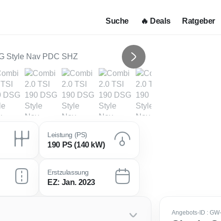
Suche
🔥 Deals
Ratgeber
Next
Leistung (PS)
190 PS (140 kW)
Erstzulassung
EZ: Jan. 2023
Angebots-ID
: GW