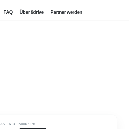
FAQ
Über 9drive
Partner werden
-AST1613_150067178