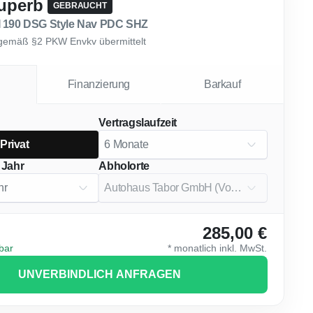
uperb
GEBRAUCHT
I 190 DSG Style Nav PDC SHZ
gemäß §2 PKW Envkv übermittelt
Finanzierung
Barkauf
Vertragslaufzeit
Privat
 Jahr
Abholorte
285,00 €
gbar
*
monatlich
inkl. MwSt.
UNVERBINDLICH ANFRAGEN