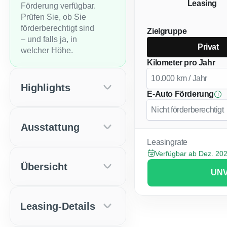
Leasing
Förderung verfügbar.
Prüfen Sie, ob Sie
förderberechtigt sind
Zielgruppe
– und falls ja, in
Privat
welcher Höhe.
Kilometer pro Jahr
Highlights
E-Auto Förderung
Ausstattung
Leasingrate
Verfügbar ab Dez. 20
Übersicht
UNV
Leasing-Details