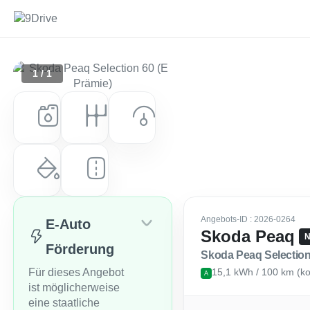
1 / 1
Kraftstoff
Getriebe
Leistung (PS)
Elektro
Automatik
204 PS (150 kW)
Farbe
Laufleistung
Blau (Energy Blau)
0 km
Angebots-ID
: 2026-0264
E-Auto
Skoda Peaq
Förderung
Skoda Peaq Selection
Für dieses Angebot
15,1 kWh / 100 km (ko
A
ist möglicherweise
eine staatliche