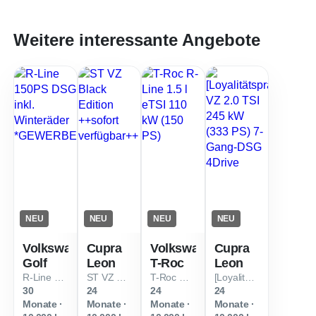
Weitere interessante Angebote
NEU
NEU
NEU
NEU
Volkswagen
Cupra
Volkswagen
Cupra
Golf
Leon
T-Roc
Leon
R-Line 150PS DSG inkl. Winteräder *GEWERBE*
ST VZ Black Edition ++sofort verfügbar++
T-Roc R-Line 1.5 l eTSI 110 kW (150 PS)
[Loyalitätsprämie] VZ 2.0 TSI 245 kW (333 PS) 7-Gang-DSG 4Drive
30
24
24
24
Monate ·
Monate ·
Monate ·
Monate ·