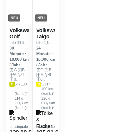
NEU
NEU
Volkswagen
Volkswagen
Golf
Taigo
Life 116PS Automatik *GEWERBELEASING*
Life 1,0 l TSI 70 kW (95 PS) 5-Gang
30
24
Monate ·
Monate ·
10.000 km
10.000 km
/ Jahr
/ Jahr
Gewerbe
Benzin
Gewerbe
Benzin
Automatik
116 PS (85 kW)
Manuell
95 PS (70 kW)
0 km
0 km
5 l / 100
5,3 l /
C
D
km
100 km
(komb.)*,
(komb.)*,
114
g
120
g
CO₂ / km
CO₂ / km
(komb.)*
(komb.)*
Leasingrate
Leasingrate
Leasingfaktor
:
0,38
Leasingfaktor
:
0,39