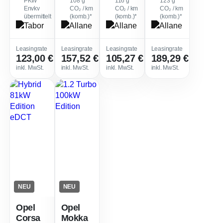
PKW
108
g
116
g
123
g
Envkv
CO₂ / km
CO₂ / km
CO₂ / km
übermittelt
(komb.)*
(komb.)*
(komb.)*
Leasingfaktor
:
Leasingfaktor
:
Leasingfaktor
:
Leasing
Leasingrate
Leasingrate
Leasingrate
Leasingrate
123,00 €
157,52 €
105,27 €
189,29 €
0,39
0,41
0,42
Sofort verfügbar
Sofort verfügbar
Sofort verfügbar
Sofort ve
inkl. MwSt.
inkl. MwSt.
inkl. MwSt.
inkl. MwSt.
NEU
NEU
Opel
Opel
Corsa
Mokka