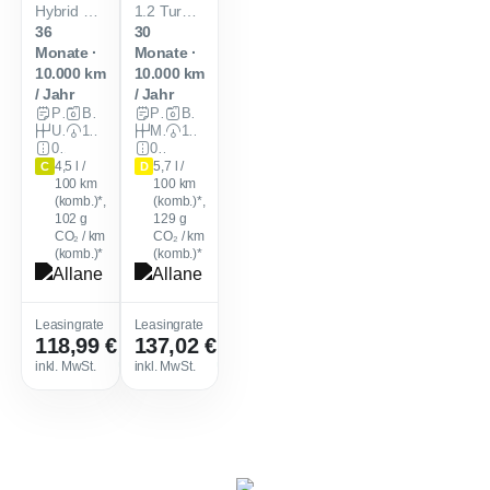
Hybrid 81kW Edition eDCT
1.2 Turbo 100kW Edition
36
30
Monate ·
Monate ·
10.000 km
10.000 km
/ Jahr
/ Jahr
Privat
Benzin
Privat
Benzin
Unbekannt
110 PS (81 kW)
Manuell
136 PS (100 kW)
0 km
0 km
4,5 l /
5,7 l /
C
D
100 km
100 km
(komb.)*,
(komb.)*,
102
g
129
g
CO₂ / km
CO₂ / km
(komb.)*
(komb.)*
Leasingfaktor
:
Leasingfaktor
:
Leasingrate
Leasingrate
118,99 €
137,02 €
0,42
0,45
Sofort verfügbar
Sofort verfügbar
inkl. MwSt.
inkl. MwSt.