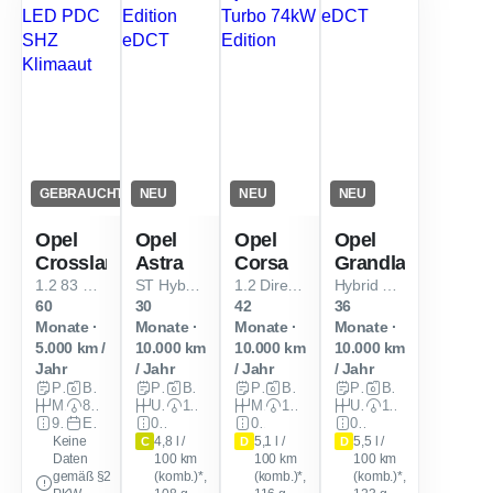
GEBRAUCHT
NEU
NEU
NEU
Opel
Opel
Opel
Opel
Crossland
Astra
Corsa
Grandland
1.2 83 Ultimate LED PDC SHZ Klimaaut
ST Hybrid 107kW Edition eDCT
1.2 Direct Injection Turbo 74kW Edition
Hybrid 107 kW GS eDCT
60
30
42
36
Monate ·
Monate ·
Monate ·
Monate ·
5.000 km /
10.000 km
10.000 km
10.000 km
Jahr
/ Jahr
/ Jahr
/ Jahr
Privat
Benzin
Privat
Benzin
Privat
Benzin
Privat
Benzin
Manuell
83 PS (61 kW)
Unbekannt
146 PS (107 kW)
Manuell
101 PS (74 kW)
Unbekannt
146 PS (107 kW)
99.250 km
EZ: Feb. 2022
0 km
0 km
0 km
Keine
4,8 l /
5,1 l /
5,5 l /
C
D
D
Daten
100 km
100 km
100 km
gemäß §2
(komb.)*,
(komb.)*,
(komb.)*,