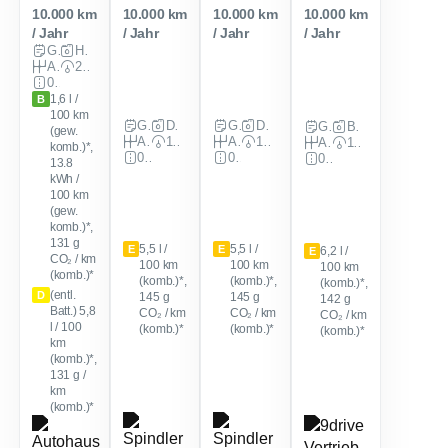
10.000 km
10.000 km
10.000 km
10.000 km
/ Jahr
/ Jahr
/ Jahr
/ Jahr
Gewerbe
Hybrid
Automatik
265 PS (195 kW)
0 km
1,6 l /
B
100 km
Gewerbe
Diesel
Gewerbe
Diesel
Gewerbe
Benzin
(gew.
Automatik
150 PS (110 kW)
Automatik
150 PS (110 kW)
Automatik
150 PS (110 kW)
komb.)*,
0 km
0 km
0 km
13.8
kWh /
100 km
(gew.
komb.)*,
131
g
5,5 l /
5,5 l /
E
E
6,2 l /
E
CO₂ / km
100 km
100 km
100 km
(komb.)*
(komb.)*,
(komb.)*,
(komb.)*,
(entl.
D
145
g
145
g
142
g
Batt.) 5,8
CO₂ / km
CO₂ / km
CO₂ / km
l / 100
(komb.)*
(komb.)*
(komb.)*
km
(komb.)*,
131 g /
km
(komb.)*