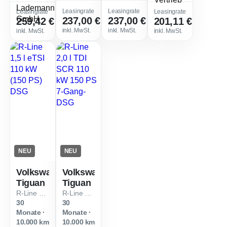
Leasingfaktor
:
Leasingfaktor
:
Leasingrate
Leasingrate
Leasingrate
Leasingrate
237,00 €
237,00 €
259,42 €
201,11 €
Leasingfaktor
:
0,39
0,41
0,42
Leasi
Verfügbar ab Jan. 2027
Sofort verfügbar
Sofort verfügbar
Verfügbar
inkl. MwSt.
inkl. MwSt.
inkl. MwSt.
inkl. MwSt.
NEU
NEU
Volkswagen
Volkswagen
Tiguan
Tiguan
R-Line 1,5 l eTSI 110 kW (150 PS) DSG
R-Line 2,0 l TDI SCR 110 kW 150 PS 7-Gang-DSG
30
30
Monate ·
Monate ·
10.000 km
10.000 km