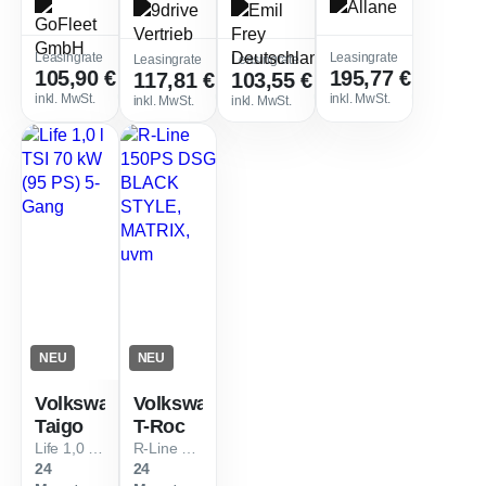
Leasingfaktor
:
Leasing
Leasingrate
Leasingrate
Leasingrate
Leasingrate
105,90 €
195,77 €
117,81 €
103,55 €
0,24
Leasingfaktor
:
0,33
Leasingfaktor
:
0,37
Sofort verfügbar
Verfügbar ab Dez. 2026
Verfügbar ab Dez. 2026
Sofort ve
inkl. MwSt.
inkl. MwSt.
inkl. MwSt.
inkl. MwSt.
NEU
NEU
Volkswagen
Volkswagen
Taigo
T-Roc
Life 1,0 l TSI 70 kW (95 PS) 5-Gang
R-Line 150PS DSG BLACK STYLE, MATRIX, uvm
24
24