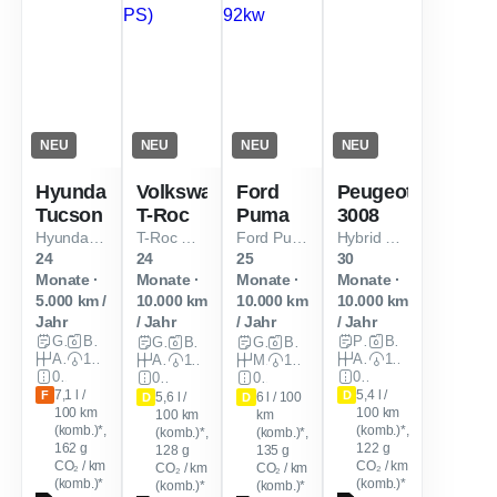
NEU
NEU
NEU
NEU
Hyundai
Volkswagen
Ford
Peugeot
Tucson
T-Roc
Puma
3008
Hyundai TUCSON N Line MY27
T-Roc R-Line 1.5 l eTSI 110 kW (150 PS)
Ford Puma Titanium 1L 125PS 92kw
Hybrid 145 e-DSC6 GT
24
24
25
30
Monate ·
Monate ·
Monate ·
Monate ·
5.000 km /
10.000 km
10.000 km
10.000 km
Jahr
/ Jahr
/ Jahr
/ Jahr
Gewerbe
Benzin
Privat
Benzin
Gewerbe
Benzin
Gewerbe
Benzin
Automatik
150 PS (110 kW)
Automatik
146 PS (107 kW)
Automatik
150 PS (110 kW)
Manuell
125 PS (92 kW)
0 km
0 km
0 km
0 km
7,1 l /
5,4 l /
F
D
5,6 l /
6 l / 100
D
D
100 km
100 km
100 km
km
(komb.)*,
(komb.)*,
(komb.)*,
(komb.)*,
162
g
122
g
128
g
135
g
CO₂ / km
CO₂ / km
CO₂ / km
CO₂ / km
(komb.)*
(komb.)*
(komb.)*
(komb.)*