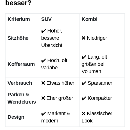
besser?
Kriterium
SUV
Kombi
✔️ Höher,
Sitzhöhe
bessere
❌ Niedriger
Übersicht
✔️ Lang, oft
✔️ Hoch, oft
Kofferraum
größer bei
variabel
Volumen
Verbrauch
❌ Etwas höher
✔️ Sparsamer
Parken &
❌ Eher größer
✔️ Kompakter
Wendekreis
✔️ Markant &
❌ Klassischer
Design
modern
Look