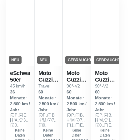
NEU
NEU
GEBRAUCHT
GEBRAUCHT
eSchwalbe
Moto
Moto
Moto
50er
Guzzi
Guzzi
Guzzi
V85 TT
V85 TT
Stelvio
45 km/h
Travel
90°-V2
90°-V2
36
60
60
60
Monate ·
Monate ·
Monate ·
Monate ·
2.500 km /
2.500 km /
2.500 km /
2.500 km /
Jahr
Jahr
Jahr
Jahr
Privat
Elektro
Privat
Benzin
Privat
Benzin
Privat
Benzin
Automatik
3 PS (2 kW)
Manuell
76 PS (56 kW)
Manuell
76 PS (56 kW)
Manuell
115 PS (85 kW)
0 km
0 km
100 km
EZ: Nov. 2025
0 km
EZ: Nov. 2025
Keine
Keine
Keine
Keine
Daten
Daten
Daten
Daten