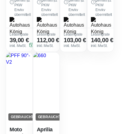
gemäß §2
gemäß §2
gemäß §2
gemäß §2
PKW
PKW
PKW
PKW
Envkv
Envkv
Envkv
Envkv
übermittelt
übermittelt
übermittelt
übermittelt
Leasingfaktor
:
Leasingfaktor
:
Leasingfaktor
:
Leasing
Leasingrate
Leasingrate
Leasingrate
Leasingrate
39,00 €
112,00 €
103,00 €
140,00 €
0,43
0,74
0,76
Sofort verfügbar
Sofort verfügbar
Sofort verfügbar
Sofort ve
inkl. MwSt.
inkl. MwSt.
inkl. MwSt.
inkl. MwSt.
GEBRAUCHT
GEBRAUCHT
Moto
Aprilia