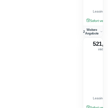
Leasingfa
GEBRAUCHT
Sofort verfü
Weitere
2
Angebote
521,0
inkl. 
Leasingfa
GEBRAUCHT
Sofort verfü