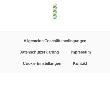
Fahrzeugklasse
Zielgruppe
Alle
Privat
Gewerbe
Allgemeine Geschäftsbedingungen
Vertragstyp
Leasing
Finanzierung
Barkauf
Auto-Abo
Datenschutzerklärung
Impressum
Leasingfaktor
Cookie-Einstellungen
Kontakt
Rate
€
€
Vertragslaufzeit
Monate
Monate