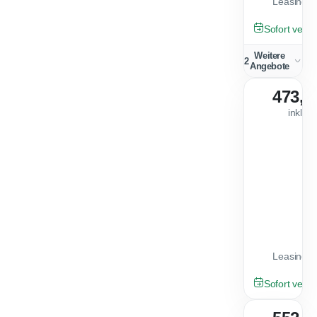
Leasingfa
GEBRAUCHT
Sofort verfü
Weitere
2
Angebote
473,0
inkl. 
Leasingfa
GEBRAUCHT
Sofort verfü