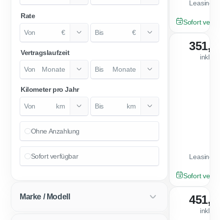
Leasingfa
Rate
GEBRAUCHT
Sofort verfü
€
€
351,0
Vertragslaufzeit
inkl. 
Monate
Monate
Kilometer pro Jahr
km
km
Ohne Anzahlung
Sofort verfügbar
Leasingfa
GEBRAUCHT
Sofort verfü
Marke / Modell
451,0
inkl. 