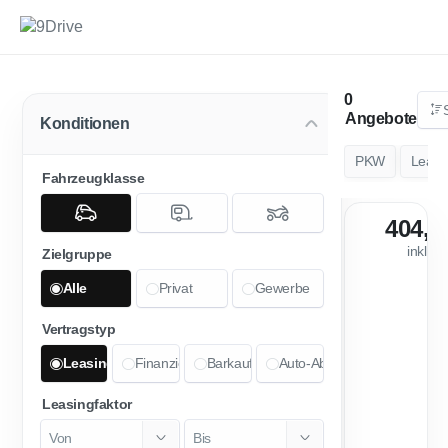
Angebote
Konditionen
PKW
Leasi
Fahrzeugklasse
404,0
inkl. 
Zielgruppe
Alle
Privat
Gewerbe
Vertragstyp
Leasing
Finanzierung
Barkauf
Auto-Abo
Leasingfaktor