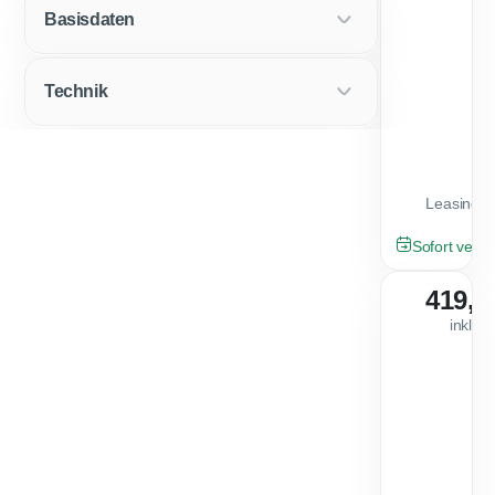
Basisdaten
Technik
Leasingfa
GEBRAUCHT
Sofort verfü
419,0
inkl. 