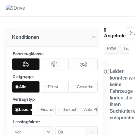
Angebote
Konditionen
PKW
Leasi
Fahrzeugklasse
Leider
Zielgruppe
konnten wi
keine
Alle
Privat
Gewerbe
Fahrzeuge
finden, die
Vertragstyp
Ihren
Leasing
Finanzierung
Barkauf
Auto-Abo
Suchkriteri
entspreche
Leasingfaktor