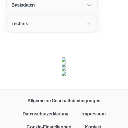
Basisdaten
Technik
Fahrzeugklasse
Zielgruppe
Alle
Privat
Gewerbe
Allgemeine Geschäftsbedingungen
Vertragstyp
Leasing
Finanzierung
Barkauf
Auto-Abo
Datenschutzerklärung
Impressum
Leasingfaktor
Cookie-Einstellungen
Kontakt