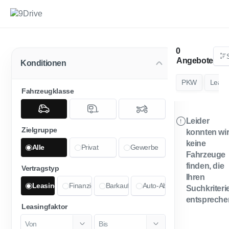
Angebote
Konditionen
PKW
Leasi
Fahrzeugklasse
Leider
Zielgruppe
konnten wi
keine
Alle
Privat
Gewerbe
Fahrzeuge
finden, die
Vertragstyp
Ihren
Leasing
Finanzierung
Barkauf
Auto-Abo
Suchkriteri
entspreche
Leasingfaktor