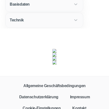
Basisdaten
Technik
Fahrzeugklasse
Zielgruppe
Alle
Privat
Gewerbe
Allgemeine Geschäftsbedingungen
Vertragstyp
Leasing
Finanzierung
Barkauf
Auto-Abo
Datenschutzerklärung
Impressum
Leasingfaktor
Cookie-Einstellungen
Kontakt