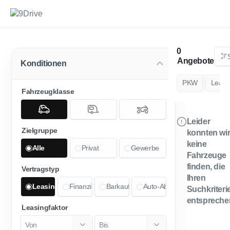
Angebote
Konditionen
PKW
Leasi
Fahrzeugklasse
Leider
Zielgruppe
konnten wi
keine
Alle
Privat
Gewerbe
Fahrzeuge
finden, die
Vertragstyp
Ihren
Leasing
Finanzierung
Barkauf
Auto-Abo
Suchkriteri
entspreche
Leasingfaktor