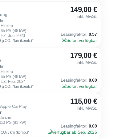
149,00 €
dung
inkl. MwSt.
hr
Elektro
65 PS (48 kW)
Leasingfaktor
:
0,57
EZ: Juni 2023
Sofort verfügbar
0 g CO₂ / km (komb.)*
179,00 €
S
inkl. MwSt.
hr
Elektro
65 PS (48 kW)
Leasingfaktor
:
0,69
EZ: Feb. 2024
Sofort verfügbar
0 g CO₂ / km (komb.)*
115,00 €
 Apple CarPlay
inkl. MwSt.
r
Benzin
110 PS (81 kW)
Leasingfaktor
:
0,69
Verfügbar ab Sep. 2026
g CO₂ / km (komb.)*