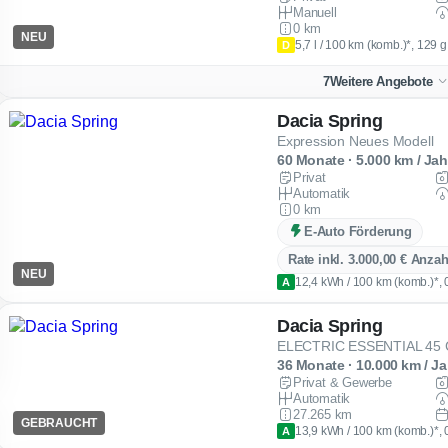
Manuell
0 km
NEU
5,7 l / 100 km (komb.)*, 129 
D
7
Weitere Angebote
Dacia Spring
Expression Neues Modell
60 Monate · 5.000 km / Jah
Privat
Automatik
0 km
E-Auto Förderung
Rate inkl. 3.000,00 € Anza
NEU
12,4 kWh / 100 km (komb.)*, 
A
Dacia Spring
ELECTRIC ESSENTIAL 45 
36 Monate · 10.000 km / Ja
Privat & Gewerbe
Automatik
27.265 km
GEBRAUCHT
13,9 kWh / 100 km (komb.)*, 
A