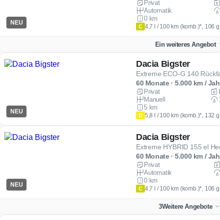
Privat
Automatik
0 km
NEU
4,7 l / 100 km (komb.)*, 106 
C
Ein weiteres Angebot
Dacia Bigster
Extreme ECO-G 140 Rückf
60 Monate · 5.000 km / Jah
Privat
Manuell
5 km
NEU
5,8 l / 100 km (komb.)*, 132 
D
Dacia Bigster
Extreme HYBRID 155 el He
60 Monate · 5.000 km / Jah
Privat
Automatik
0 km
NEU
4,7 l / 100 km (komb.)*, 106 
C
3
Weitere Angebote