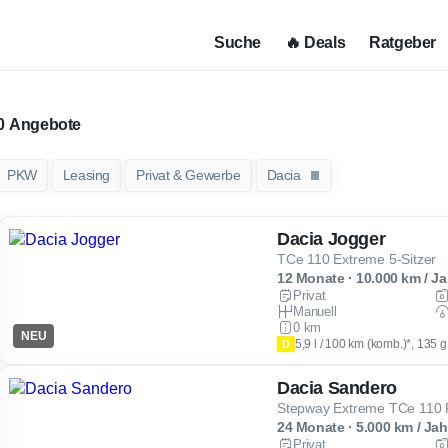
Suche
🔥 Deals
Ratgeber
Angebote
PKW
Leasing
Privat & Gewerbe
Dacia
Dacia Jogger
TCe 110 Extreme 5-Sitzer
12 Monate · 10.000 km / Ja
Privat
Manuell
0 km
NEU
5,9 l / 100 km (komb.)*, 135 
D
Dacia Sandero
Stepway Extreme TCe 110
24 Monate · 5.000 km / Jah
Privat