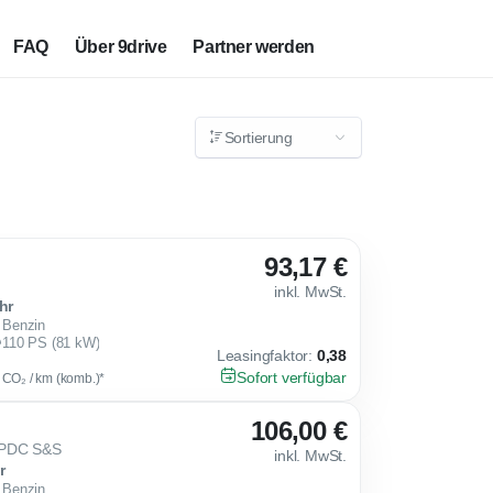
FAQ
Über 9drive
Partner werden
Sortierung
93,17 €
inkl. MwSt.
hr
Benzin
110 PS (81 kW)
Leasingfaktor
:
0,38
Sofort verfügbar
g CO₂ / km (komb.)*
106,00 €
 PDC S&S
inkl. MwSt.
r
Benzin