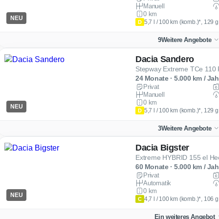
Manuell
0 km
NEU
5,7 l / 100 km (komb.)*, 129 
D
9
Weitere Angebote
Dacia Sandero
Stepway Extreme TCe 110 
24 Monate · 5.000 km / Jah
Privat
Manuell
0 km
NEU
5,7 l / 100 km (komb.)*, 129 
D
3
Weitere Angebote
Dacia Bigster
Extreme HYBRID 155 el He
60 Monate · 5.000 km / Jah
Privat
Automatik
0 km
NEU
4,7 l / 100 km (komb.)*, 106 
C
Ein weiteres Angebot