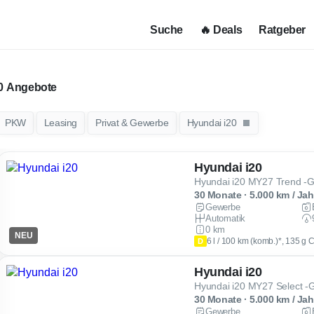
Suche
🔥 Deals
Ratgeber
Angebote
PKW
Leasing
Privat & Gewerbe
Hyundai i20
Hyundai i20
Hyundai i20 MY27 Trend -
30 Monate · 5.000 km / Jah
Gewerbe
Automatik
0 km
NEU
6 l / 100 km (komb.)*, 135 g 
D
Hyundai i20
Hyundai i20 MY27 Select -
30 Monate · 5.000 km / Jah
Gewerbe