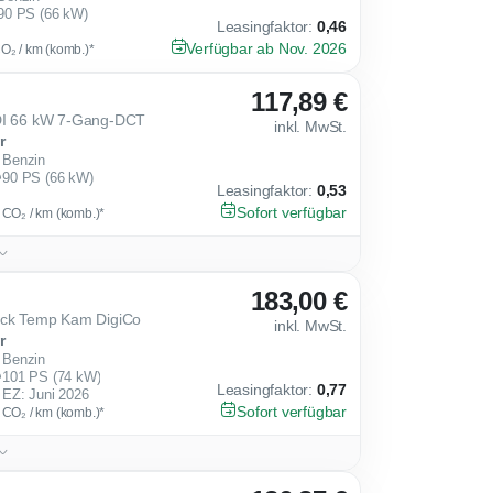
90 PS (66 kW)
Leasingfaktor
:
0,46
Verfügbar ab Nov. 2026
CO₂ / km (komb.)*
117,89 €
GDI 66 kW 7-Gang-DCT
inkl. MwSt.
r
Benzin
90 PS (66 kW)
Leasingfaktor
:
0,53
Sofort verfügbar
g CO₂ / km (komb.)*
183,00 €
ack Temp Kam DigiCo
inkl. MwSt.
r
Benzin
101 PS (74 kW)
Leasingfaktor
:
0,77
EZ: Juni 2026
Sofort verfügbar
g CO₂ / km (komb.)*