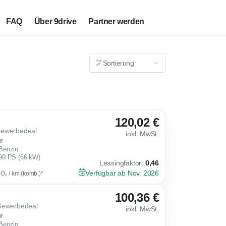
FAQ
Über 9drive
Partner werden
Sortierung
120,02 €
Gewerbedeal
inkl. MwSt.
r
Benzin
90 PS (66 kW)
Leasingfaktor
:
0,46
Verfügbar ab Nov. 2026
CO₂ / km (komb.)*
100,36 €
Gewerbedeal
inkl. MwSt.
r
Benzin