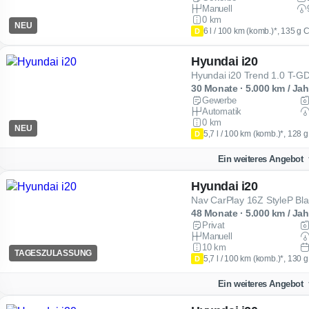
Manuell
0 km
NEU
6 l / 100 km (komb.)*, 135 g 
D
Hyundai i20
Hyundai i20 Trend 1.0 T-
30 Monate · 5.000 km / Jah
Gewerbe
Automatik
0 km
NEU
5,7 l / 100 km (komb.)*, 128 
D
Ein weiteres Angebot
Hyundai i20
Nav CarPlay 16Z StyleP Bl
48 Monate · 5.000 km / Jah
Privat
Manuell
10 km
TAGESZULASSUNG
5,7 l / 100 km (komb.)*, 130 
D
Ein weiteres Angebot