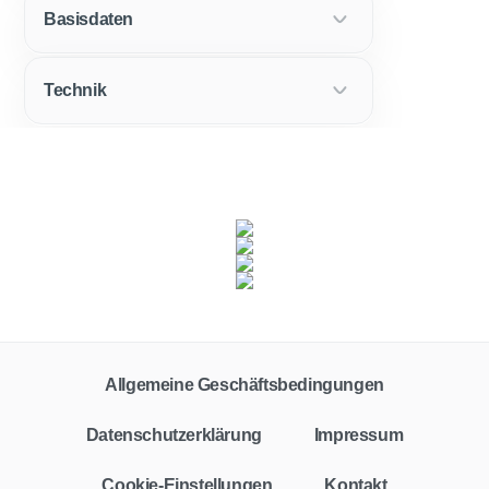
Basisdaten
Technik
Fahrzeugklasse
Zielgruppe
Alle
Privat
Gewerbe
Allgemeine Geschäftsbedingungen
Vertragstyp
Leasing
Finanzierung
Barkauf
Auto-Abo
Datenschutzerklärung
Impressum
Leasingfaktor
Cookie-Einstellungen
Kontakt