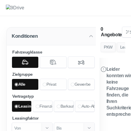
Angebote
Konditionen
PKW
Leasi
Fahrzeugklasse
Leider
Zielgruppe
konnten wi
keine
Alle
Privat
Gewerbe
Fahrzeuge
finden, die
Vertragstyp
Ihren
Leasing
Finanzierung
Barkauf
Auto-Abo
Suchkriteri
entspreche
Leasingfaktor