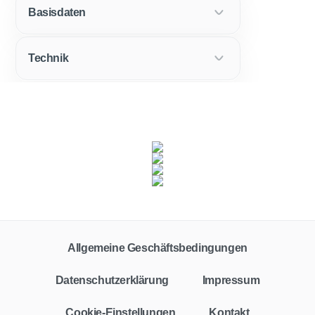
Basisdaten
Technik
Fahrzeugklasse
Zielgruppe
Alle
Privat
Gewerbe
Allgemeine Geschäftsbedingungen
Vertragstyp
Leasing
Finanzierung
Barkauf
Auto-Abo
Datenschutzerklärung
Impressum
Leasingfaktor
Cookie-Einstellungen
Kontakt