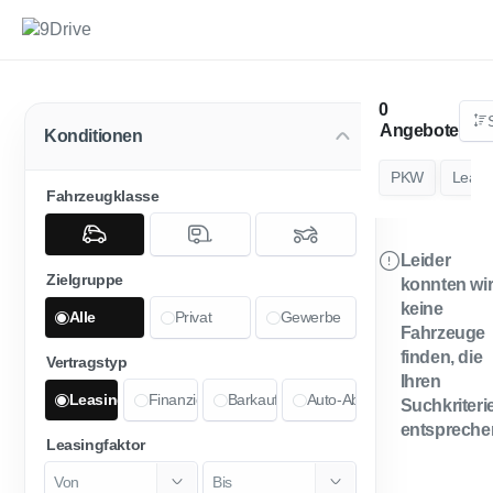
Angebote
Konditionen
PKW
Leasi
Fahrzeugklasse
Leider
Zielgruppe
konnten wi
keine
Alle
Privat
Gewerbe
Fahrzeuge
finden, die
Vertragstyp
Ihren
Leasing
Finanzierung
Barkauf
Auto-Abo
Suchkriteri
entspreche
Leasingfaktor