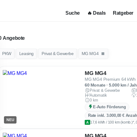
Suche
🔥 Deals
Ratgeber
Angebote
PKW
Leasing
Privat & Gewerbe
MG MG4
MG MG4
60 Monate · 5.000 km / Jah
Privat & Gewerbe
Automatik
0 km
E-Auto Förderung
Rate inkl. 3.000,00 € Anza
NEU
17,6 kWh / 100 km (komb.)*, 
A
MG MG4