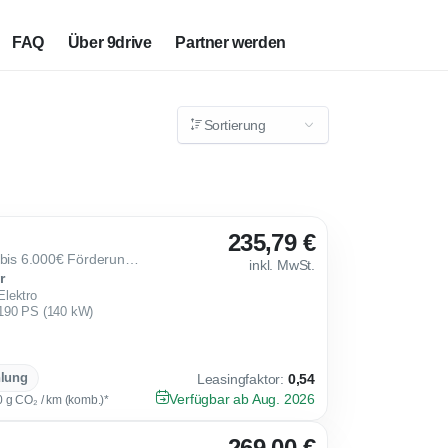
FAQ
Über 9drive
Partner werden
Sortierung
235,79 €
MG MG4 Premium 64 kWh bis 6.000€ Förderung möglich!
inkl. MwSt.
r
Elektro
190 PS (140 kW)
hlung
Leasingfaktor
:
0,54
Verfügbar ab Aug. 2026
0 g CO₂ / km (komb.)*
269,00 €