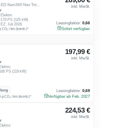
4 Luxury 49kWh ACC SHZ LED Kam360 Nav TotW 18Z
inkl. MwSt.
r
Elektro
170 PS (125 kW)
Leasingfaktor
:
0,66
EZ: Juli 2026
Sofort verfügbar
g CO₂ / km (komb.)*
197,99 €
inkl. MwSt.
r
Elektro
160 PS (118 kW)
hlung
Leasingfaktor
:
0,69
Verfügbar ab Feb. 2027
0 g CO₂ / km (komb.)*
224,53 €
inkl. MwSt.
r
Elektro