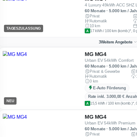
60 Monate · 5.000 km / Jah
Privat
Automatik
10 km
TAGESZULASSUNG
17 kWh / 100 km (komb.)*, 0 
A
3
Weitere Angebote
MG MG4
Urban EV 54kWh Comfort
60 Monate · 5.000 km / Jah
Privat & Gewerbe
Automatik
0 km
E-Auto Förderung
Rate inkl. 3.000,00 € Anza
NEU
15,5 kWh / 100 km (komb.)*, 
A
MG MG4
Urban EV 54kWh Premium
60 Monate · 5.000 km / Jah
Privat