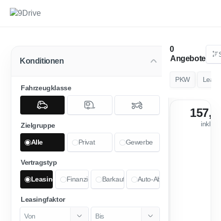
Angebote
Konditionen
PKW
Leasi
Fahrzeugklasse
157,5
inkl. 
Zielgruppe
Alle
Privat
Gewerbe
Vertragstyp
Leasing
Finanzierung
Barkauf
Auto-Abo
Leasingfaktor