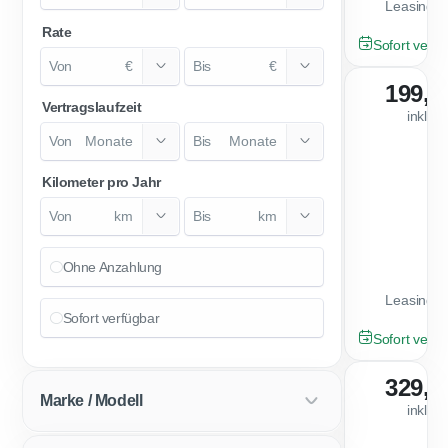
Leasingfa
Rate
NEU
Sofort verfü
€
€
199,0
Vertragslaufzeit
inkl. 
Monate
Monate
Kilometer pro Jahr
km
km
Ohne Anzahlung
Leasingfa
Sofort verfügbar
GEBRAUCHT
Sofort verfü
329,0
Marke / Modell
inkl. 