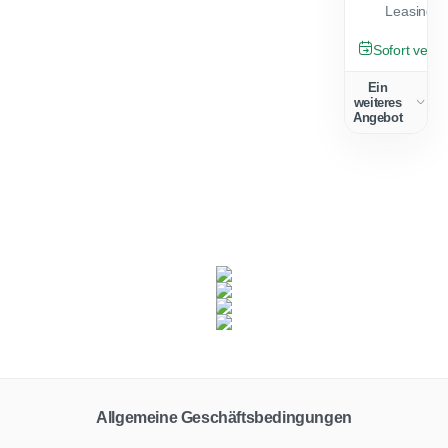
Leasingfa
NEU
Sofort verfü
Ein
weiteres
Angebot
Fahrzeugklasse
Zielgruppe
Alle
Privat
Gewerbe
Allgemeine Geschäftsbedingungen
Vertragstyp