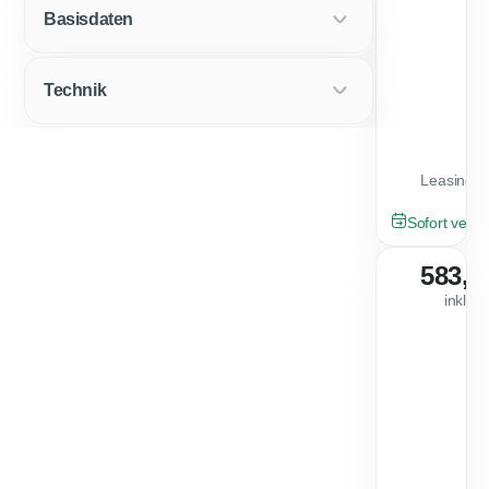
Basisdaten
Technik
Leasingfa
GEBRAUCHT
Sofort verfü
583,1
inkl. 