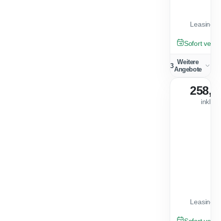
Leasingfa
TAGESZULA
Sofort verfü
Weitere
3
Angebote
258,0
inkl. 
Leasingfa
TAGESZULA
Sofort verfü