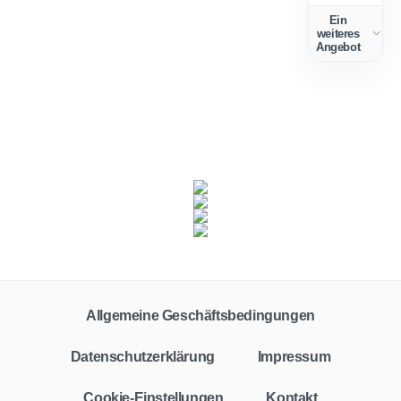
Ein
weiteres
Angebot
Fahrzeugklasse
Zielgruppe
Alle
Privat
Gewerbe
Allgemeine Geschäftsbedingungen
Vertragstyp
Leasing
Finanzierung
Barkauf
Auto-Abo
Datenschutzerklärung
Impressum
Leasingfaktor
Cookie-Einstellungen
Kontakt