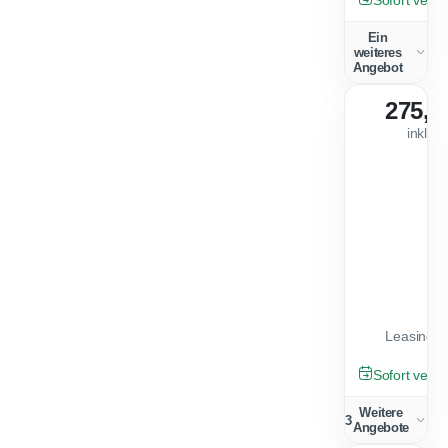
Ein
weiteres
Angebot
275,0
inkl. 
Leasingfa
TAGESZULA
Sofort verfü
Weitere
3
Angebote