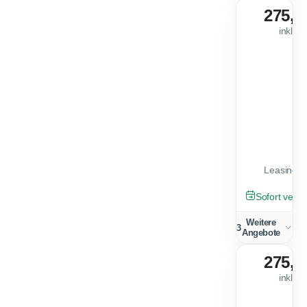
275,0
inkl. 
Leasingfa
TAGESZULA
Sofort verfü
Weitere
3
Angebote
275,0
inkl. 