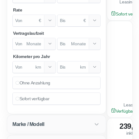
Leasingfa
Rate
NEU
Sofort verfü
€
€
2
Vertragslaufzeit
Monate
Monate
Kilometer pro Jahr
km
km
Ohne Anzahlung
Sofort verfügbar
Leasing
NEU
Verfügbar a
Marke / Modell
239,0
inkl. 