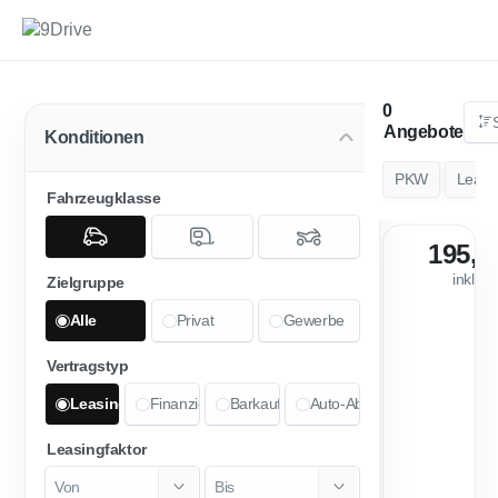
Angebote
Konditionen
PKW
Leasi
Fahrzeugklasse
195,7
inkl. 
Zielgruppe
Alle
Privat
Gewerbe
Vertragstyp
Leasing
Finanzierung
Barkauf
Auto-Abo
Leasingfaktor