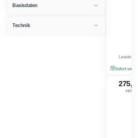
Basisdaten
Technik
Leasingfa
GEBRAUCHT
Sofort verfü
275,0
inkl. 