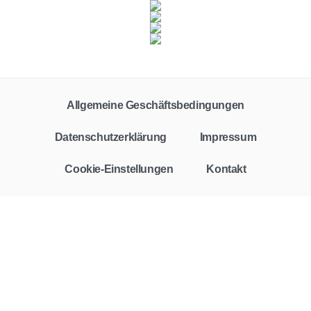
Fahrzeugklasse
Zielgruppe
Alle
Privat
Gewerbe
Allgemeine Geschäftsbedingungen
Vertragstyp
Leasing
Finanzierung
Barkauf
Auto-Abo
Datenschutzerklärung
Impressum
Leasingfaktor
Cookie-Einstellungen
Kontakt
Rate
€
€
Vertragslaufzeit
Monate
Monate