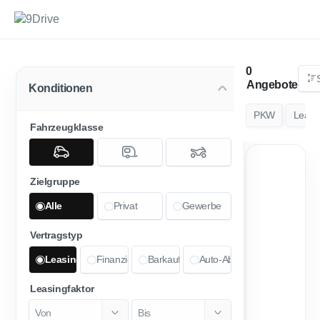
Angebote
Konditionen
PKW
Leasi
Fahrzeugklasse
2
Zielgruppe
Alle
Privat
Gewerbe
Vertragstyp
Leasing
Finanzierung
Barkauf
Auto-Abo
Leasingfaktor