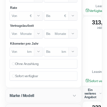
Leasing
Rate
NEU
Verfügbar a
€
€
313,0
Vertragslaufzeit
inkl. 
Monate
Monate
Kilometer pro Jahr
km
km
Ohne Anzahlung
Leasingfa
Sofort verfügbar
TAGESZULA
Sofort verfü
Ein
weiteres
Marke / Modell
Angebot