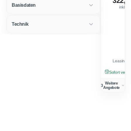
322,0
Basisdaten
inkl. 
Technik
Leasingfa
TAGESZULA
Sofort verfü
Weitere
3
Angebote