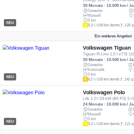
30 Monate · 10.000 km / Ja
Gewerbe
Manuell
0 km
NEU
5,3 l / 100 km (komb.)*, 120 
D
Ein weiteres Angebot
Volkswagen Tiguan
Tiguan R-Line 1,5 l eTSI 1
30 Monate · 10.000 km / Ja
Gewerbe
Automatik
0 km
NEU
6,2 l / 100 km (komb.)*, 142 
E
Volkswagen Polo
Life 1,0 l 59 kW (80 PS) 5-
24 Monate · 10.000 km / Ja
Gewerbe
Manuell
0 km
NEU
5,3 l / 100 km (komb.)*, 121 
D