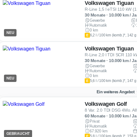
Volkswagen Tiguan
R-Line 1,5 l eTSI 110 kW 
30 Monate · 10.000 km / Ja
Gewerbe
Automatik
0 km
NEU
6,2 l / 100 km (komb.)*, 142 
E
Volkswagen Tiguan
R-Line 2,0 l TDI SCR 110
30 Monate · 10.000 km / Ja
Gewerbe
Automatik
0 km
NEU
5,6 l / 100 km (komb.)*, 147 
E
Ein weiteres Angebot
Volkswagen Golf
60 Monate · 10.000 km / Ja
Privat
Automatik
67.920 km
GEBRAUCHT
5,8 l / 100 km (komb.)*, 153 
E