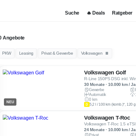
Suche
🔥 Deals
Ratgeber
Angebote
PKW
Leasing
Privat & Gewerbe
Volkswagen
Volkswagen Golf
R-Line 150PS DSG inkl. W
30 Monate · 10.000 km / Ja
Gewerbe
Automatik
0 km
NEU
5,2 l / 100 km (komb.)*, 120 
D
Volkswagen T-Roc
Volkswagen T-Roc 1.5 eTS
24 Monate · 10.000 km / Ja
Privat