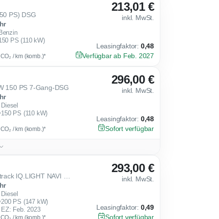
213,01 €
(150 PS) DSG
inkl. MwSt.
hr
Benzin
150 PS (110 kW)
Leasingfaktor
:
0,48
Verfügbar ab Feb. 2027
g CO₂ / km (komb.)*
296,00 €
 kW 150 PS 7-Gang-DSG
inkl. MwSt.
hr
Diesel
150 PS (110 kW)
Leasingfaktor
:
0,48
Sofort verfügbar
g CO₂ / km (komb.)*
293,00 €
8 Var. 2.0 TDI DSG 4Mo. Alltrack IQ.LIGHT NAVI STANDHZG AHK PANORAMA HUD HK-SOUND DCC 18 ACC BL
inkl. MwSt.
hr
Diesel
200 PS (147 kW)
Leasingfaktor
:
0,49
EZ: Feb. 2023
Sofort verfügbar
g CO₂ / km (komb.)*