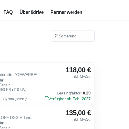
FAQ
Über 9drive
Partner werden
Sortierung
118,00 €
interäder *GEWERBE*
inkl. MwSt.
hr
Benzin
150 PS (110 kW)
Leasingfaktor
:
0,29
Verfügbar ab Feb. 2027
g CO₂ / km (komb.)*
135,00 €
I OPF DSG R-Line
inkl. MwSt.
hr
Benzin