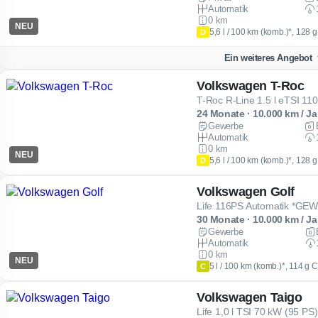
Automatik
0 km
NEU
5,6 l / 100 km (komb.)*, 128 
D
Ein weiteres Angebot
Volkswagen T-Roc
T-Roc R-Line 1.5 l eTSI 11
24 Monate · 10.000 km / Ja
Gewerbe
Automatik
0 km
NEU
5,6 l / 100 km (komb.)*, 128 
D
Volkswagen Golf
Life 116PS Automatik *G
30 Monate · 10.000 km / Ja
Gewerbe
Automatik
0 km
NEU
5 l / 100 km (komb.)*, 114 g 
C
Volkswagen Taigo
Life 1,0 l TSI 70 kW (95 PS