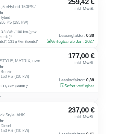
259,42 €
Volkswagen Tiguan R-Line 1,5 eHybrid 150PS / 115PS HotDeal
inkl. MwSt.
hr
Hybrid
265 PS (195 kW)
 13.8 kWh / 100 km (gew.
Leasingfaktor
:
0,39
 komb.)*
Verfügbar ab Jan. 2027
omb.)*, 131 g / km (komb.)*
177,00 €
 STYLE, MATRIX, uvm
inkl. MwSt.
hr
Benzin
150 PS (110 kW)
Leasingfaktor
:
0,39
Sofort verfügbar
g CO₂ / km (komb.)*
237,00 €
ck Style, AHK
inkl. MwSt.
hr
Diesel
150 PS (110 kW)