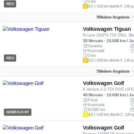
0 km
NEU
5,5 l / 100 km (komb.)*, 145 
E
9
Weitere Angebote
Volkswagen Tiguan
R-Line 150PS TDI DSG. Bla
30 Monate · 10.000 km / Ja
Gewerbe
Automatik
0 km
NEU
5,5 l / 100 km (komb.)*, 145 
E
5
Weitere Angebote
Volkswagen Golf
8 Variant 2.0 TDI DSG L
48 Monate · 10.000 km / Ja
Privat
Automatik
93.880 km
GEBRAUCHT
4,6 l / 100 km (komb.)*, 120 
D
Volkswagen Golf
Energy 116PS *Summerdea