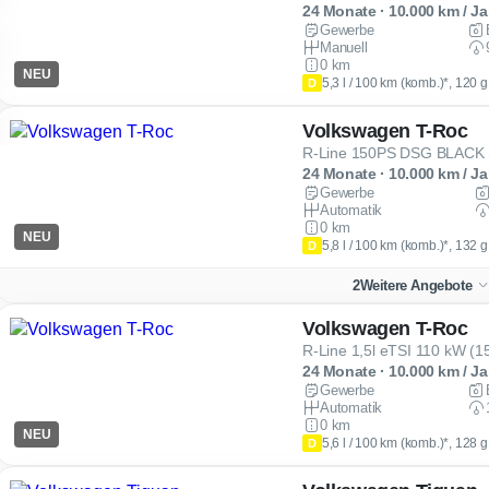
24 Monate · 10.000 km / Ja
Gewerbe
Manuell
0 km
NEU
5,3 l / 100 km (komb.)*, 120 
D
Volkswagen T-Roc
R-Line 150PS DSG BLACK
24 Monate · 10.000 km / Ja
Gewerbe
Automatik
0 km
NEU
5,8 l / 100 km (komb.)*, 132 
D
2
Weitere Angebote
Volkswagen T-Roc
R-Line 1,5l eTSI 110 kW (
24 Monate · 10.000 km / Ja
Gewerbe
Automatik
0 km
NEU
5,6 l / 100 km (komb.)*, 128 
D