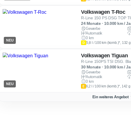
Volkswagen T-Roc
R-Line 150 PS DSG TOP TO
24 Monate · 10.000 km / Ja
Gewerbe
Automatik
0 km
NEU
5,8 l / 100 km (komb.)*, 132 
D
Volkswagen Tiguan
R-Line 150PS TSI DSG. Bla
30 Monate · 10.000 km / Ja
Gewerbe
Automatik
0 km
NEU
6,2 l / 100 km (komb.)*, 142 
E
Ein weiteres Angebot