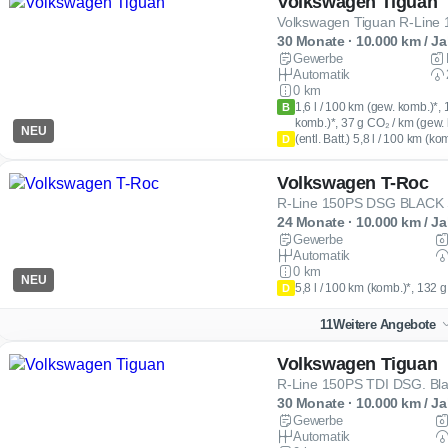
Volkswagen Tiguan
30 Monate · 10.000 km / Ja
Gewerbe
Automatik
0 km
1,6 l / 100 km (gew. komb.)*,
B
komb.)*, 37 g CO₂ / km (gew.
NEU
(entl. Batt.) 5,8 l / 100 km (k
D
Volkswagen T-Roc
R-Line 150PS DSG BLACK
24 Monate · 10.000 km / Ja
Gewerbe
Automatik
0 km
NEU
5,8 l / 100 km (komb.)*, 132 
D
11
Weitere Angebote
Volkswagen Tiguan
R-Line 150PS TDI DSG. Bla
30 Monate · 10.000 km / Ja
Gewerbe
Automatik