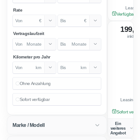
Leasing
Rate
NEU
Verfügbar a
€
€
199,0
Vertragslaufzeit
inkl. 
Monate
Monate
Kilometer pro Jahr
km
km
Ohne Anzahlung
Sofort verfügbar
Leasingfa
NEU
Sofort verfü
Ein
Marke / Modell
weiteres
Angebot