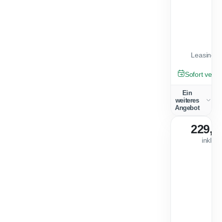
Leasingfa
NEU
Sofort verfü
Ein
weiteres
Angebot
229,0
inkl. 