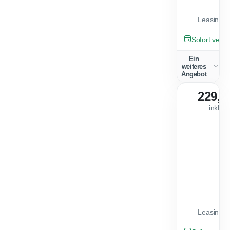
Leasingfa
NEU
Sofort verfü
Ein
weiteres
Angebot
229,0
inkl. 
Leasingfa
NEU