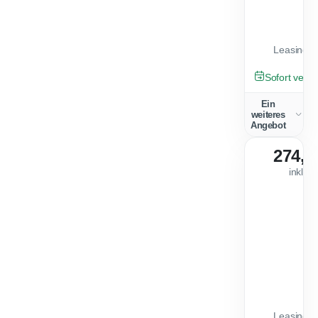
Leasingfa
NEU
Sofort verfü
Ein
weiteres
Angebot
274,0
inkl. 
Leasingfa