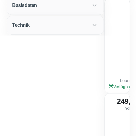
1
Basisdaten
Technik
Leasingf
NEU
Verfügbar a
249,0
inkl. 