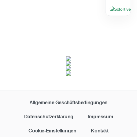
NEU
Sofort verfü
Fahrzeugklasse
Zielgruppe
Alle
Privat
Gewerbe
Allgemeine Geschäftsbedingungen
Vertragstyp
Leasing
Finanzierung
Barkauf
Auto-Abo
Datenschutzerklärung
Impressum
Leasingfaktor
Cookie-Einstellungen
Kontakt