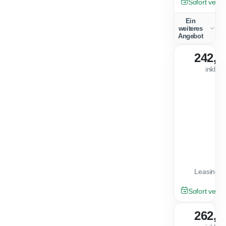
Sofort verfü
Ein
weiteres
Angebot
242,0
inkl. 
Leasingfa
NEU
Sofort verfü
262,0