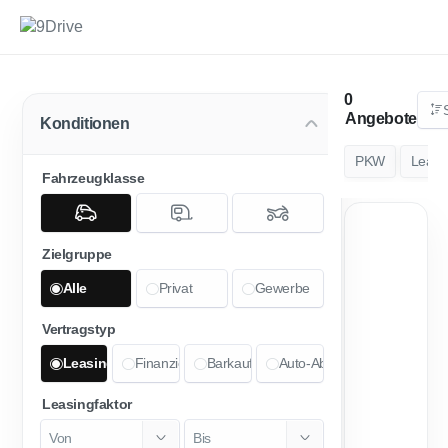
Angebote
Konditionen
PKW
Leasi
Fahrzeugklasse
1
Zielgruppe
Alle
Privat
Gewerbe
Vertragstyp
Leasing
Finanzierung
Barkauf
Auto-Abo
Leasingfaktor