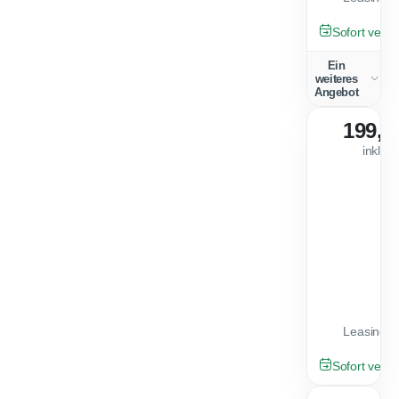
NEU
Sofort verfü
Ein
weiteres
Angebot
199,0
inkl. 
Leasingfa
GEBRAUCHT
Sofort verfü