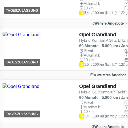
Automatik
10 km
TAGESZULASSUNG
5,4 l / 100 km (komb.)*, 122 
D
3
Weitere Angebote
Opel Grandland
Hybrid KomfortP SHZ LHZ
60 Monate · 5.000 km / Jah
Privat
Automatik
10 km
TAGESZULASSUNG
5,5 l / 100 km (komb.)*, 123 
D
Ein weiteres Angebot
Opel Grandland
Hybrid GS KomfortP Tech
60 Monate · 5.000 km / Jah
Privat
Automatik
10 km
TAGESZULASSUNG
5,4 l / 100 km (komb.)*, 122 
D
3
Weitere Angebote