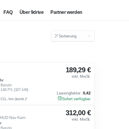
FAQ
Über 9drive
Partner werden
Sortierung
189,29 €
inkl. MwSt.
hr
Benzin
146 PS (107 kW)
Leasingfaktor
:
0,42
Sofort verfügbar
g CO₂ / km (komb.)*
312,00 €
P HUD Nav Kam
inkl. MwSt.
r
Benzin