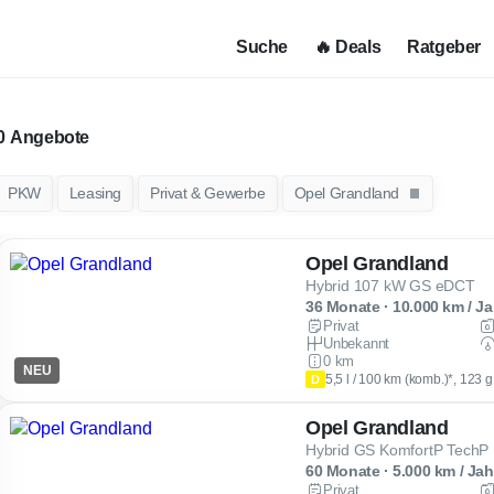
Suche
🔥 Deals
Ratgeber
Angebote
PKW
Leasing
Privat & Gewerbe
Opel Grandland
Opel Grandland
Hybrid 107 kW GS eDCT
36 Monate · 10.000 km / Ja
Privat
Unbekannt
0 km
NEU
5,5 l / 100 km (komb.)*, 123 
D
Opel Grandland
Hybrid GS KomfortP Tech
60 Monate · 5.000 km / Jah
Privat