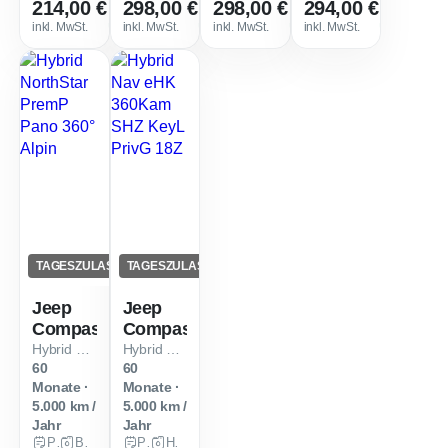
214,00 €
298,00 €
298,00 €
294,00 €
0,61
0,67
0,67
Sofort verfügbar
Sofort verfügbar
Sofort verfügbar
Sofort ve
inkl. MwSt.
inkl. MwSt.
inkl. MwSt.
inkl. MwSt.
TAGESZULASSUNG
TAGESZULASSUNG
Jeep
Jeep
Compass
Compass
Hybrid NorthStar PremP Pano 360° Alpin
Hybrid Nav eHK 360Kam SHZ KeyL PrivG 18Z
60
60
Monate ·
Monate ·
5.000 km /
5.000 km /
Jahr
Jahr
Privat
Benzin
Privat
Hybrid