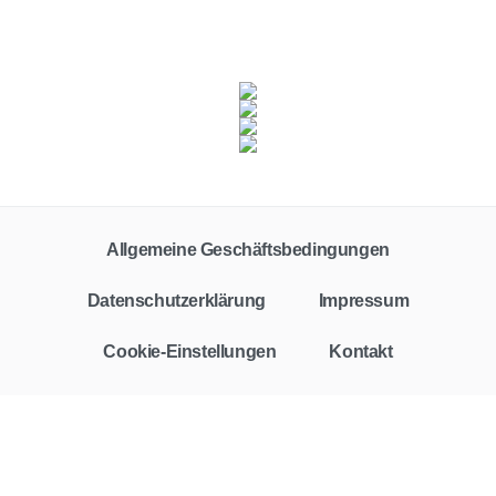
Fahrzeugklasse
Zielgruppe
Alle
Privat
Gewerbe
Allgemeine Geschäftsbedingungen
Vertragstyp
Leasing
Finanzierung
Barkauf
Auto-Abo
Datenschutzerklärung
Impressum
Leasingfaktor
Cookie-Einstellungen
Kontakt
Rate
€
€