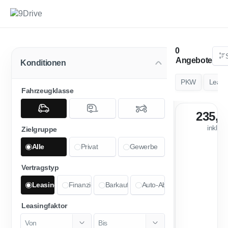
Angebote
Konditionen
PKW
Leasi
Fahrzeugklasse
235,0
inkl. 
Zielgruppe
Alle
Privat
Gewerbe
Vertragstyp
Leasing
Finanzierung
Barkauf
Auto-Abo
Leasingfaktor