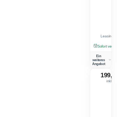
Leasingfa
GEBRAUCHT
Sofort verfü
Ein
weiteres
Angebot
199,0
inkl. 