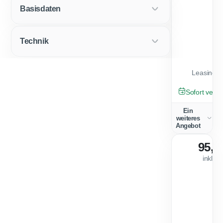
Basisdaten
Technik
Leasingfa
GEBRAUCHT
Sofort verfü
Ein
weiteres
Angebot
95,0
inkl. 