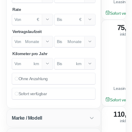
Leasingfa
Rate
TAGESZULA
Sofort verfü
€
€
75,0
Vertragslaufzeit
inkl. 
Monate
Monate
Kilometer pro Jahr
km
km
Ohne Anzahlung
Leasingfa
Sofort verfügbar
GEBRAUCHT
Sofort verfü
110,0
Marke / Modell
inkl. 