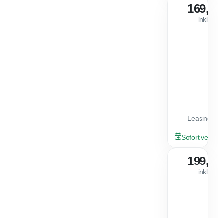
169,0
inkl. 
Leasingfa
GEBRAUCHT
Sofort verfü
199,0
inkl. 