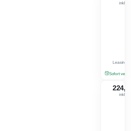
inkl. 
Leasingfa
NEU
Sofort verfü
224,8
inkl. 