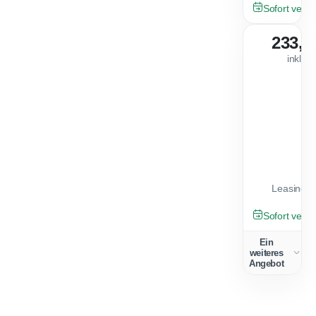
GEBRAUCHT
Sofort verfü
233,0
inkl. 
Leasingfa
GEBRAUCHT
Sofort verfü
Ein
weiteres
Angebot