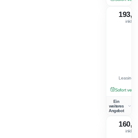
193,0
inkl. 
Leasingfa
GEBRAUCHT
Sofort verfü
Ein
weiteres
Angebot
160,0
inkl. 