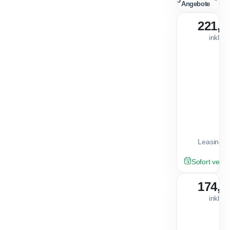
3
Angebote
221,1
inkl. 
Leasingfa
NEU
Sofort verfü
174,0
inkl. 