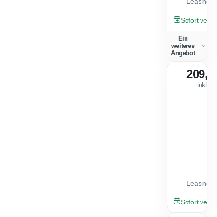
Leasingfa
GEBRAUCHT
Sofort verfü
Ein
weiteres
Angebot
209,0
inkl. 
Leasingfa
GEBRAUCHT
Sofort verfü