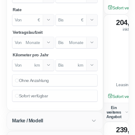
GEBRAUCHT
Sofort verfü
Rate
€
€
204,0
inkl. 
Vertragslaufzeit
Monate
Monate
Kilometer pro Jahr
km
km
Ohne Anzahlung
Leasingfa
GEBRAUCHT
Sofort verfügbar
Sofort verfü
Ein
weiteres
Angebot
Marke / Modell
239,0