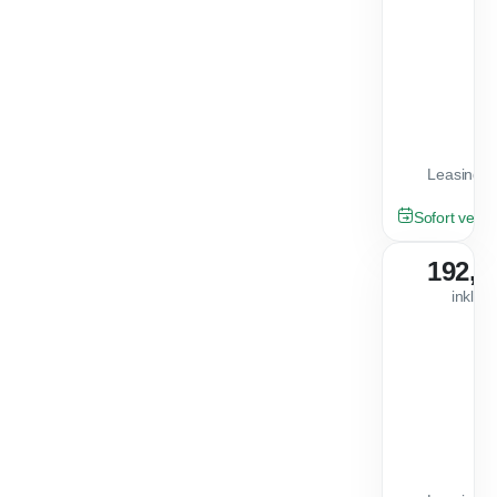
Leasingfa
VORFÜHRWA
Sofort verfü
192,0
inkl. 