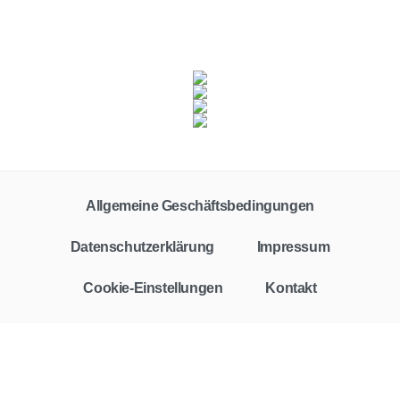
Fahrzeugklasse
Zielgruppe
Alle
Privat
Gewerbe
Allgemeine Geschäftsbedingungen
Vertragstyp
Leasing
Finanzierung
Barkauf
Auto-Abo
Datenschutzerklärung
Impressum
Leasingfaktor
Cookie-Einstellungen
Kontakt
Rate
€
€