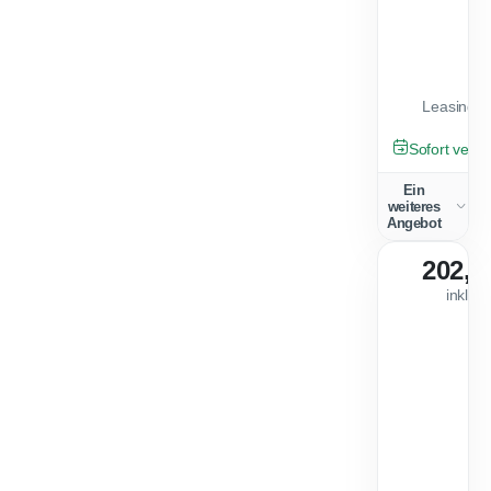
Leasingfa
NEU
Sofort verfü
Ein
weiteres
Angebot
202,0
inkl. 