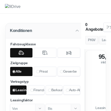
Angebote
Konditionen
PKW
Leasi
Fahrzeugklasse
95,0
inkl. 
Zielgruppe
Alle
Privat
Gewerbe
Vertragstyp
Leasing
Finanzierung
Barkauf
Auto-Abo
Leasingfaktor
Leasingfa