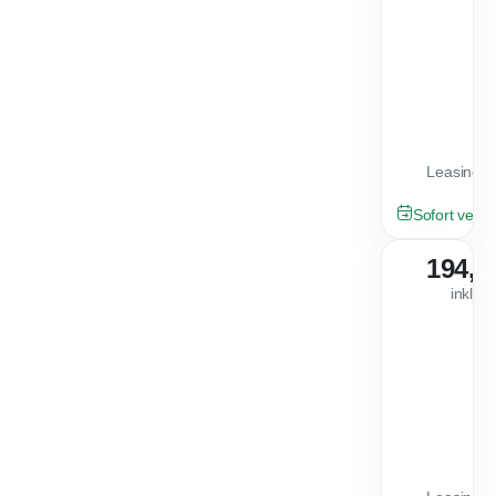
Leasingfa
GEBRAUCHT
Sofort verfü
194,0
inkl. 