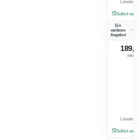
Leasingfa
NEU
Sofort verfü
Ein
weiteres
Angebot
189,0
inkl. 
Leasingfa
GEBRAUCHT
Sofort verfü