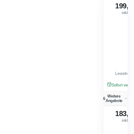
199,0
inkl. 
Leasingfa
GEBRAUCHT
Sofort verfü
Weitere
6
Angebote
183,2
inkl. 