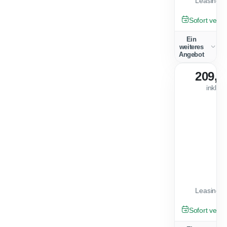
Leasingfa
GEBRAUCHT
Sofort verfü
Ein
weiteres
Angebot
209,0
inkl. 
Leasingfa
GEBRAUCHT
Sofort verfü