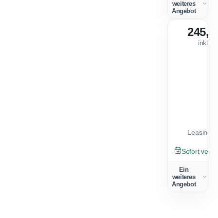
weiteres
Angebot
245,0
inkl. 
Leasingfa
GEBRAUCHT
Sofort verfü
Ein
weiteres
Angebot