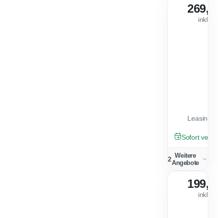
269,0
inkl. 
Leasingfa
GEBRAUCHT
Sofort verfü
Weitere
2
Angebote
199,0
inkl. 