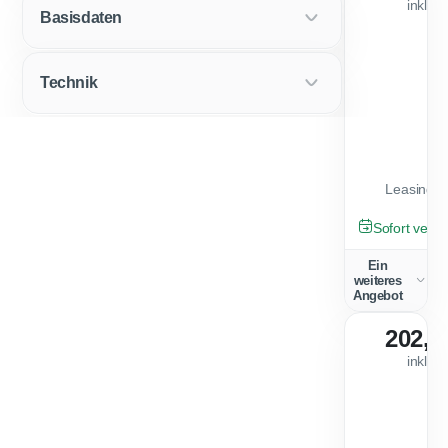
inkl. 
Basisdaten
Technik
Leasingfa
GEBRAUCHT
Sofort verfü
Ein
weiteres
Angebot
202,0
inkl. 