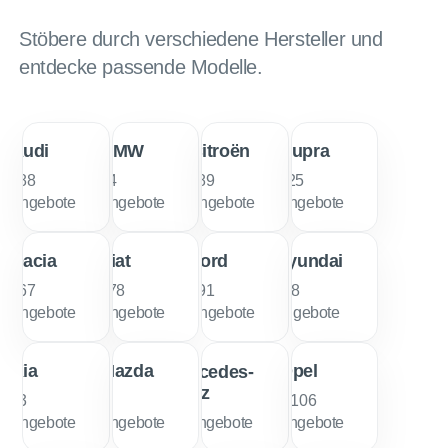
Stöbere durch verschiedene Hersteller und
entdecke passende Modelle.
Audi
BMW
Citroën
Cupra
788
14
189
425
Angebote
Angebote
Angebote
Angebote
Dacia
Fiat
Ford
Hyundai
267
278
891
188
Angebote
Angebote
Angebote
Angebote
Kia
Mazda
Opel
Mercedes-
Benz
93
2
1.106
14
Angebote
Angebote
Angebote
Angebote