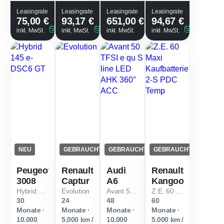
Leasingfaktor
:
Leasingfaktor
:
Leasingfaktor
:
Leasingfa
Leasingrate
Leasingrate
Leasingrate
Leasingrate
75,00 €
93,17 €
651,00 €
94,67 €
0,35
0,38
0,38
Sofort verfügbar
Sofort verfügbar
Sofort verfügbar
Sofort verf
inkl. MwSt.
inkl. MwSt.
inkl. MwSt.
inkl. MwSt.
NEU
GEBRAUCHT
GEBRAUCHT
GEBRAUCHT
Peugeot
Renault
Audi
Renault
3008
Captur
A6
Kangoo
Hybrid 145 e-DSC6 GT
Evolution
Avant 50 TFSI e qu S line LED AHK 360° ACC
Z.E. 60 Maxi Kaufbatterie 2-S PDC Temp
30
24
48
60
Monate ·
Monate ·
Monate ·
Monate ·
10.000
5.000 km /
10.000
5.000 km /