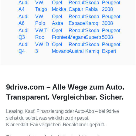
Audi
VW
Opel
Renault
Skoda
Peugeot
A4
Taigo
Mokka
Captur
Fabia
2008
Audi
VW
Opel
Renault
Skoda
Peugeot
A6
Polo
Astra
Espace
Karoq
3008
Audi
VW T-
Opel
Renault
Skoda
Peugeot
Q3
Roc
Frontera
Megane
Superb
5008
Audi
VW ID
Opel
Renault
Skoda
Peugeot
Q4
3
Movano
Austral
Kamiq
Expert
9drive.com – Alle Wege zum Auto.
Transparent. Vergleichbar. Sicher.
Leasing, Kauf, Finanzierung oder Auto-Abo – bei 9drive
siehst du sofort, was wirklich zu dir passt.
Klar erklärt. Fair verglichen. Redaktionell geprüft.