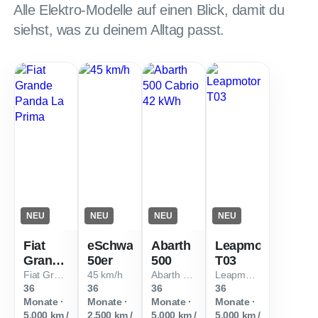
Alle Elektro-Modelle auf einen Blick, damit du
siehst, was zu deinem Alltag passt.
NEU
NEU
NEU
NEU
Fiat
eSchwalbe
Abarth
Leapmotor
Grande
50er
500
T03
Panda
Fiat Grande Panda La Prima
45 km/h
Abarth 500 Cabrio 42 kWh
Leapmotor T03
36
36
36
36
Monate ·
Monate ·
Monate ·
Monate ·
5.000 km /
2.500 km /
5.000 km /
5.000 km /