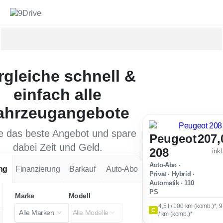
rgleiche schnell &
einfach alle
ahrzeugangebote
e das beste Angebot und spare
Peugeot
207,
dabei Zeit und Geld.
208
ink
Auto-Abo ·
ng
Finanzierung
Barkauf
Auto-Abo
Privat · Hybrid ·
Automatik · 110
PS
Marke
Modell
4,5 l / 100 km (komb.)*, 
C
Alle Marken
Alle Modelle
/ km (komb.)*