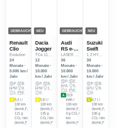
GEBRAUCHT
NEU
GEBRAUCHT
NEU
Renault
Dacia
Audi
Suzuki
Clio
Jogger
RS e-
Swift
tron GT
Evolution
TCe 110 Extreme 5-Sitzer
LASER Keramik Allradlenk. HuD 21
1.2 HYBRID CVT Comfort
24
12
36
30
Monate ·
Monate ·
Monate ·
Monate ·
5.000 km /
10.000
10.000
10.000
Jahr
km / Jahr
km / Jahr
km / Jahr
Privat
Elektro
Privat
Benzin
Privat
Benzin
Privat
Benzin
Automatik
598 PS (440 kW)
Manuell
91 PS (67 kW)
Manuell
110 PS (81 kW)
Unbekannt
82 PS (60 kW)
29.874 km
EZ: Mai 2024
100 km
EZ: Feb. 2025
0 km
0 km
20,9
A
5,3 l /
5,9 l /
kWh /
4,7 l /
D
D
C
100 km
100 km
100 km
100 km
(komb.)*,
(komb.)*,
(komb.)*,
(komb.)*,
121
g
135
g
0
g CO₂ /
106
g
CO₂ / km
CO₂ / km
km
CO₂ / km
(komb.)*
(komb.)*
(komb.)*
(komb.)*