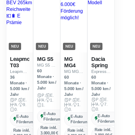
NEU
NEU
NEU
NEU
Leapmotor
MG S5
MG
Dacia
T03
MG4
Spring
MG S5 Comfort EV
60
Leapmotor T03 Design BEV 265km Reichweite 💶​🔋​ E Prämie
MG MG4 Premium 64 kWh bis 6.000€ Förderung möglich!
Expression Neues Modell
Monate ·
36
60
60
5.000 km /
Monate ·
Monate ·
Monate ·
Jahr
5.000 km /
5.000 km /
5.000 km /
Jahr
Jahr
Jahr
Privat
Elektro
Privat
Elektro
Privat
Elektro
Privat & Gewerbe
Elektro
Automatik
170 PS (125 kW)
Automatik
71 PS (52 kW)
Automatik
95 PS (70 kW)
Automatik
190 PS (140 kW)
10 km
0 km
0 km
0 km
E-Auto
E-Auto
E-Auto
E-Auto
Förderung
Förderung
Förderung
Förderung
Rate inkl.
Rate inkl.
Rate inkl.
Rate inkl.
3.000,00 €